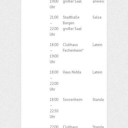
19:00
großer Saal
anwesendenden Paar
Uhr
21:00
Stadthalle
Salsa
–
Bergen
22:00
großer Saal
Uhr
18:00
Clubhaus
Latein
–
Fechenheim*
19:00
Uhr
18:00
Haus Nidda
Latein
–
22:00
Uhr
18:00
Sossenheim
Standard
–
22:50
Uhr
22:00
Clubhaus
Standard/Latein/Disc