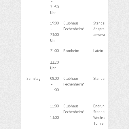
–
21:50
Uhr
19:00
Clubhaus
Standard / Latein nac
–
Fechenheim*
Absprache der
23:00
anwesendenden Paar
Uhr
21:00
Bornheim
Latein
–
22:20
Uhr
Samstag
08:00
Clubhaus
Standard
–
Fechenheim*
11:00
11:00
Clubhaus
Endrundentraining
–
Fechenheim*
Standard/Latein im
13:00
Wechsel für alle
Turnierpaare des Vere