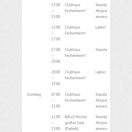
13:00
Clubhaus
Standard / Latein nac
–
Fechenheim*
Absprache der
15:00
anwesendenden Paar
15:00
Clubhaus
Latein
–
Fechenheim*
17:00
17:00
Clubhaus
Standard
–
Fechenheim*
20:00
20:00
Clubhaus
Latein
–
Fechenheim*
23:00
Sonntag
07:00
Clubhaus
Standard / Latein nac
–
Fechenheim*
Absprache der
11:00
anwesendenden Paar
11:00
BiKuZ Höchst
Standard / Latein nac
–
großer Saal
Absprache der
13:00
(Parkett)
anwesenden Paare