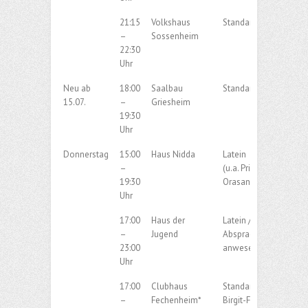
21:15
Volkshaus
Standard
–
Sossenheim
22:30
Uhr
Neu ab
18:00
Saalbau
Standard/Latein
15.07.
–
Griesheim
19:30
Uhr
Donnerstag
15:00
Haus Nidda
Latein
–
(u.a. Privatstunden
19:30
Orasanin)
Uhr
17:00
Haus der
Latein / Discofox nac
–
Jugend
Absprache der
23:00
anwesendenden Paar
Uhr
17:00
Clubhaus
Standard & Privatstu
–
Fechenheim*
Birgit-Fehrmann Kosch