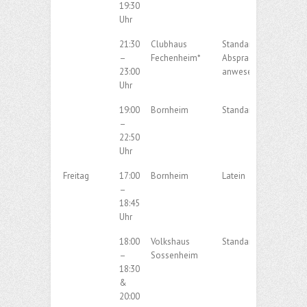
19:30
Uhr
21:30
Clubhaus
Standard / Latein nac
–
Fechenheim*
Absprache der
23:00
anwesenden Paare
Uhr
19:00
Bornheim
Standard
–
22:50
Uhr
Freitag
17:00
Bornheim
Latein
–
18:45
Uhr
18:00
Volkshaus
Standard
–
Sossenheim
18:30
&
20:00