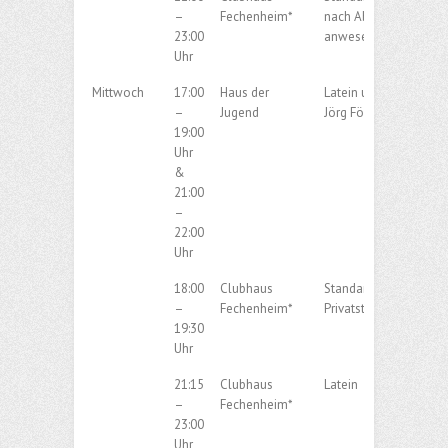
–
Fechenheim*
nach Absprache der
23:00
anwesenden Paare.
Uhr
Mittwoch
17:00
Haus der
Latein und Privatstun
–
Jugend
Jörg Förster
19:00
Uhr
&
21:00
–
22:00
Uhr
18:00
Clubhaus
Standard (u.a.
–
Fechenheim*
Privatstunden Karabey
19:30
Uhr
21:15
Clubhaus
Latein
–
Fechenheim*
23:00
Uhr