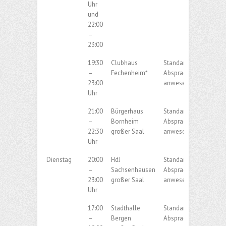
Uhr
und
22:00
–
23:00
19:30
Clubhaus
Standard/Latein nach
–
Fechenheim*
Absprache der
23:00
anwesendenden Paar
Uhr
21:00
Bürgerhaus
Standard/Latein nach
–
Bornheim
Absprache der
22:30
großer Saal
anwesendenden Paar
Uhr
Dienstag
20:00
HdJ
Standard / Latein nac
–
Sachsenhausen
Absprache der
23:00
großer Saal
anwesendenden Paar
Uhr
17:00
Stadthalle
Standard / Latein nac
–
Bergen
Absprache der