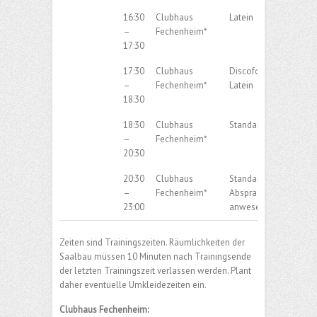
16:30
Clubhaus
Latein
–
Fechenheim*
17:30
17:30
Clubhaus
Discofox (Musik first) 
–
Fechenheim*
Latein
18:30
18:30
Clubhaus
Standard
–
Fechenheim*
20:30
20:30
Clubhaus
Standard / Latein nac
–
Fechenheim*
Absprache der
23:00
anwesendenden Paar
Zeiten sind Trainingszeiten. Räumlichkeiten der
Saalbau müssen 10 Minuten nach Trainingsende
der letzten Trainingszeit verlassen werden. Plant
daher eventuelle Umkleidezeiten ein.
Clubhaus Fechenheim: