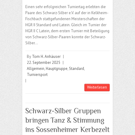
Einen sehr erfolgreichen Turniertag erlebten die
Paare des Schwarz-Silber e.V. auf der in Kelkheim-
Fischbach stattgefundenen Meisterschaften der
HGR II Standard und Latein. Gleich im Turnier der
HGR II C Latein, dem ersten Turnier mit Beteiligung
von Schwarz-Silber-Paaren konnte der Schwarz-
Silber…
By
Tom H. Anhäuser
|
22. September 2025
|
Allgemein
,
Hauptgruppe
,
Standard
,
Turniersport
|
Weiterlesen
Schwarz-Silber Gruppen
bringen Tanz & Stimmung
ins Sossenheimer Kerbezelt