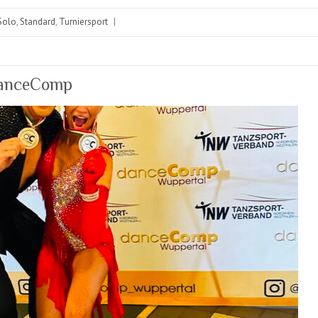
Solo
,
Standard
,
Turniersport
|
DanceComp