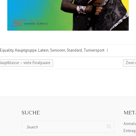
Equality
,
Hauptgruppe
,
Latein
,
Senioren
,
Standard
,
Turniersport
|
auptklasse – viele Finalpaare
Zwei A
SUCHE
MET
Search
Anmel
Eintra