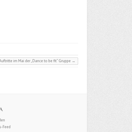
uftritte im Mai der „Dance to be fit“ Gruppe
→
A
den
gs-Feed