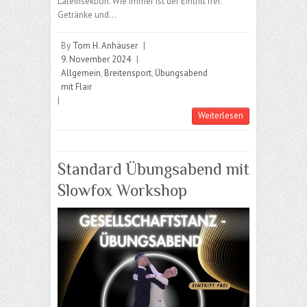
Lateinsektion. Wie immer ist der Eintritt frei.
Getränke und…
By
Tom H. Anhäuser
|
9. November 2024
|
Allgemein
,
Breitensport
,
Übungsabend
mit Flair
|
Weiterlesen
Standard Übungsabend mit
Slowfox Workshop