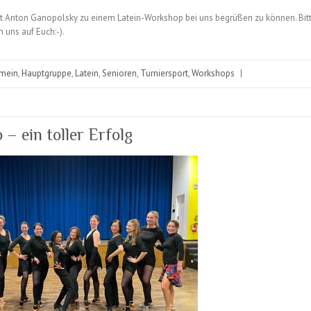
ut Anton Ganopolsky zu einem Latein-Workshop bei uns begrüßen zu können. Bit
n uns auf Euch:-).
emein
,
Hauptgruppe
,
Latein
,
Senioren
,
Turniersport
,
Workshops
|
– ein toller Erfolg