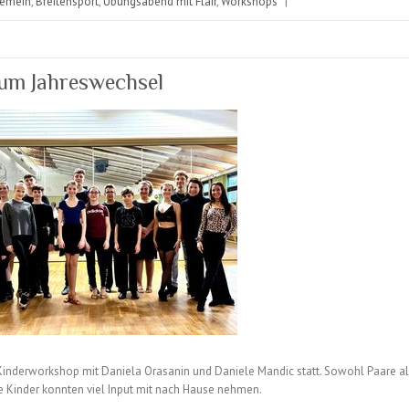
gemein
,
Breitensport
,
Übungsabend mit Flair
,
Workshops
|
zum Jahreswechsel
inderworkshop mit Daniela Orasanin und Daniele Mandic statt. Sowohl Paare a
 Kinder konnten viel Input mit nach Hause nehmen.