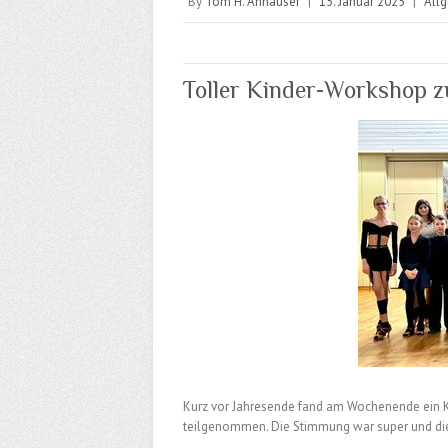
By
Tom H. Anhäuser
|
15. Januar 2025
|
All
Toller Kinder-Workshop 
Kurz vor Jahresende fand am Wochenende ein K
teilgenommen. Die Stimmung war super und die