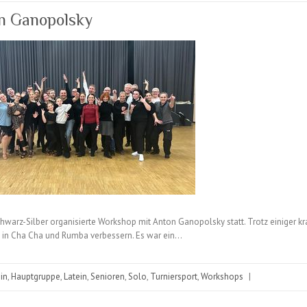
on Ganopolsky
chwarz-Silber organisierte Workshop mit Anton Ganopolsky statt. Trotz einiger 
k in Cha Cha und Rumba verbessern. Es war ein…
in
,
Hauptgruppe
,
Latein
,
Senioren
,
Solo
,
Turniersport
,
Workshops
|