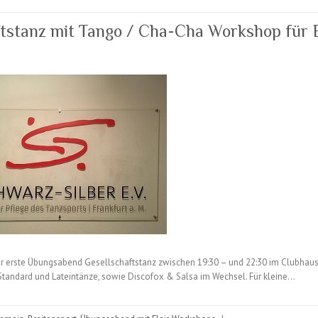
stanz mit Tango / Cha-Cha Workshop für E
erste Übungsabend Gesellschaftstanz zwischen 19:30 – und 22:30 im Clubhaus, 
 Standard und Lateintänze, sowie Discofox & Salsa im Wechsel. Für kleine…